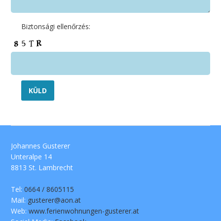
Biztonsági ellenőrzés:
Alternative:
Johannes Gusterer
Unteralpe 14
8813 St. Lambrecht
Tel:
0664 / 8605115
Mail:
gusterer@aon.at
Web:
www.ferienwohnungen-gusterer.at