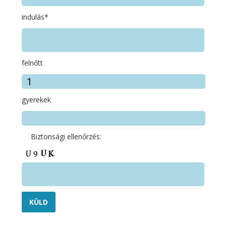
indulás*
felnőtt
gyerekek
Biztonsági ellenőrzés:
Alternative: