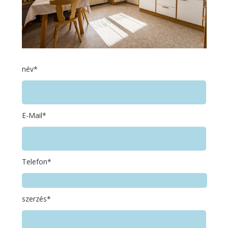
név*
E-Mail*
Telefon*
szerzés*