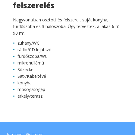
felszerelés
Nagyvonalúan osztott és felszerelt saját konyha,
fürdőszoba és 3 hálószoba. Úgy tervezték, a lakás 6 fő
90 m².
zuhany/WC
rádió/CD lejátszó
fürdőszoba/WC
mikrohullámú
Sitzecke
Sat-/Kábeltévé
konyha
mosogatógép
erkély/terasz
Johannes Gusterer